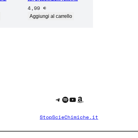
4,99
€
Aggiungi al carrello
Telegram
Spotify
YouTube
Amazon
StopScieChimiche.it