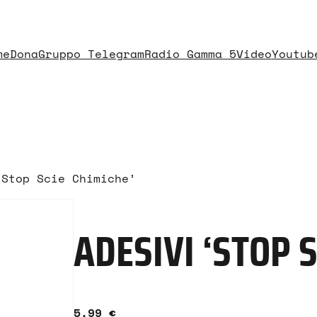
me
Dona
Gruppo Telegram
Radio Gamma 5
Video
Youtub
Stop Scie Chimiche’
ADESIVI ‘STOP S
5,99
€