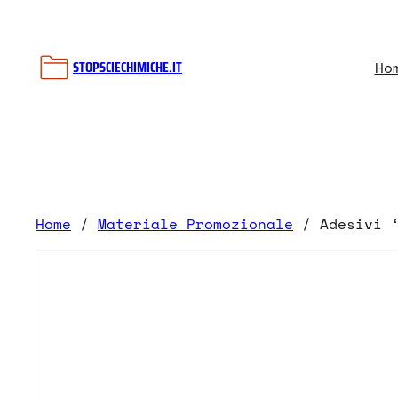
Vai
al
contenuto
STOPSCIECHIMICHE.IT
Ho
Home
/
Materiale Promozionale
/ Adesivi ‘