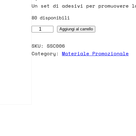
Un set di adesivi per promuovere l
80 disponibili
A
Aggiungi al carrello
d
e
SKU:
SSC006
s
Category:
Materiale Promozionale
i
v
i
'
S
t
o
p
S
c
i