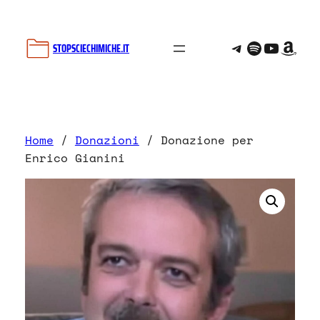
Vai
al
Telegram
Spotify
YouTu
Ama
contenuto
STOPSCIECHIMICHE.IT
Home
/
Donazioni
/ Donazione per
Enrico Gianini