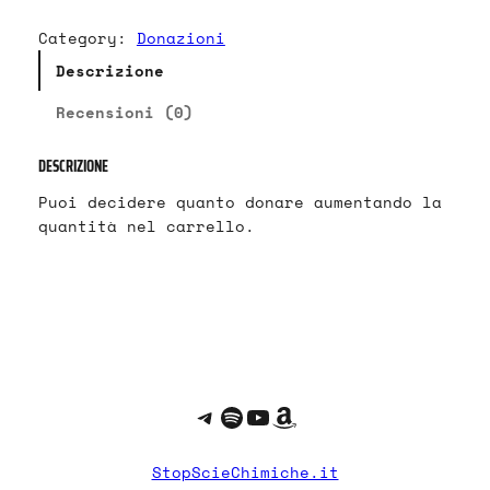
o
n
Category:
Donazioni
a
Descrizione
z
i
Recensioni (0)
o
n
DESCRIZIONE
e
p
Puoi decidere quanto donare aumentando la
e
quantità nel carrello.
r
E
n
r
i
c
o
Telegram
Spotify
YouTube
Amazon
G
i
a
StopScieChimiche.it
n