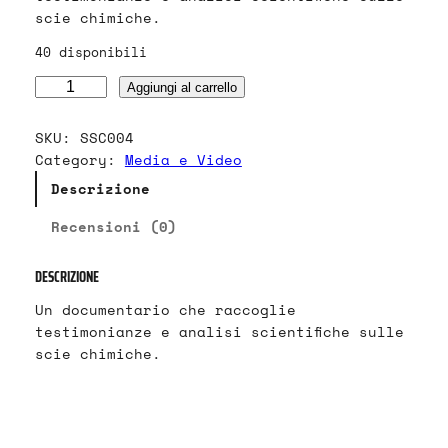
scie chimiche.
40 disponibili
D
Aggiungi al carrello
V
D
SKU:
SSC004
D
Category:
Media e Video
o
Descrizione
c
u
Recensioni (0)
m
e
DESCRIZIONE
n
t
Un documentario che raccoglie
a
testimonianze e analisi scientifiche sulle
r
scie chimiche.
i
o
:
L