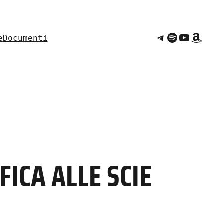
Telegram
Spotify
YouTub
Amaz
e
Documenti
ICA ALLE SCIE