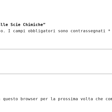
a
f
i
c
alle Scie Chimiche”
a
to.
I campi obbligatori sono contrassegnati
*
a
l
l
e
S
c
i
e
C
h
i
n questo browser per la prossima volta che co
m
i