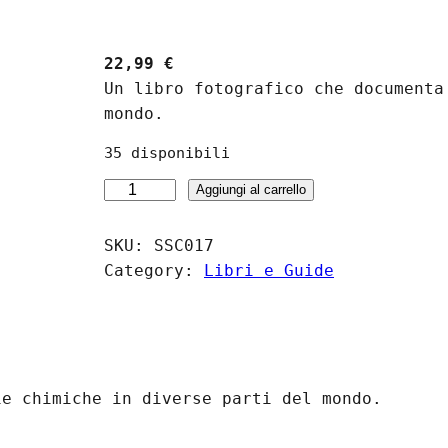
22,99
€
Un libro fotografico che documenta
mondo.
35 disponibili
G
Aggiungi al carrello
u
i
SKU:
SSC017
d
Category:
Libri e Guide
a
F
o
t
o
ie chimiche in diverse parti del mondo.
g
r