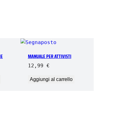
c
h
e
q
u
a
n
IE
MANUALE PER ATTIVISTI
t
12,99
€
i
t
Aggiungi al carrello
à