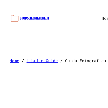
Vai
al
contenuto
STOPSCIECHIMICHE.IT
Ho
Home
/
Libri e Guide
/ Guida Fotografica 