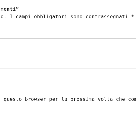
o
umenti”
c
to.
I campi obbligatori sono contrassegnati
*
u
m
e
n
t
i
q
u
a
n
t
n questo browser per la prossima volta che co
i
t
à