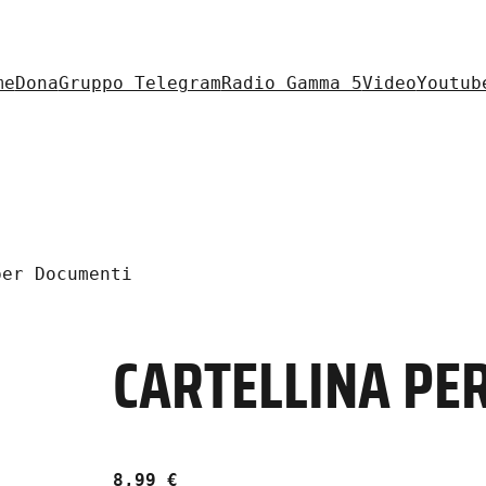
me
Dona
Gruppo Telegram
Radio Gamma 5
Video
Youtub
er Documenti
CARTELLINA PE
8,99
€