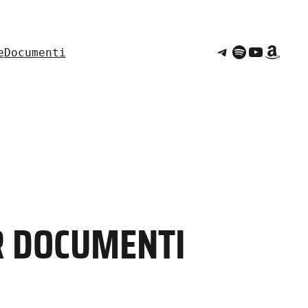
Telegram
Spotify
YouTub
Amaz
e
Documenti
R DOCUMENTI