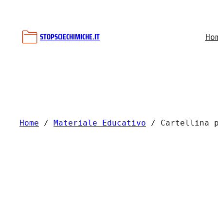
Vai
al
contenuto
STOPSCIECHIMICHE.IT
Ho
Home
/
Materiale Educativo
/ Cartellina p