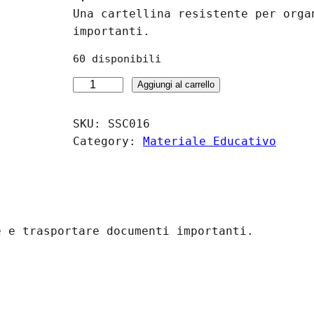
Una cartellina resistente per orga
importanti.
60 disponibili
C
Aggiungi al carrello
a
r
SKU:
SSC016
t
Category:
Materiale Educativo
e
l
l
i
n
e e trasportare documenti importanti.
a
p
e
r
D